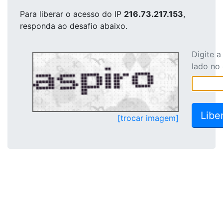
Para liberar o acesso
do IP
216.73.217.153
,
responda ao desafio abaixo.
Digite 
lado no
[trocar imagem]