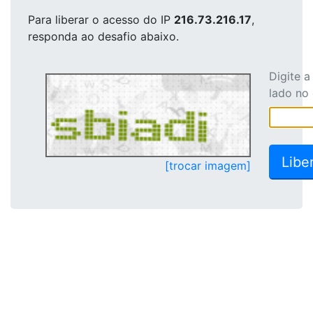
Para liberar o acesso
do IP
216.73.216.17
,
responda ao desafio abaixo.
Digite 
lado no
[trocar imagem]